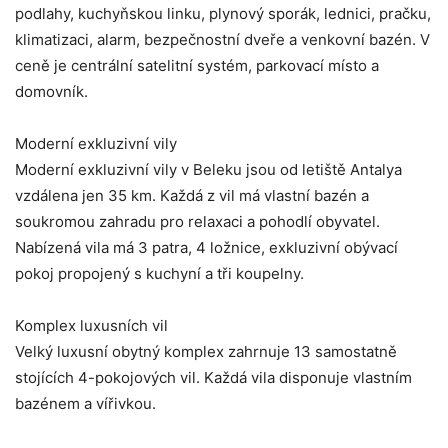
podlahy, kuchyňskou linku, plynový sporák, lednici, pračku,
Marketing
Sdílením svých
klimatizaci, alarm, bezpečnostní dveře a venkovní bazén. V
zájmů a chování
ceně je centrální satelitní systém, parkovací místo a
při návštěvě
našich stránek
domovník.
zvyšujete šanci na
zobrazení
personalizovaného
Moderní exkluzivní vily
obsahu a nabídek.
Moderní exkluzivní vily v Beleku jsou od letiště Antalya
vzdálena jen 35 km. Každá z vil má vlastní bazén a
soukromou zahradu pro relaxaci a pohodlí obyvatel.
Nabízená vila má 3 patra, 4 ložnice, exkluzivní obývací
pokoj propojený s kuchyní a tři koupelny.
Komplex luxusních vil
Velký luxusní obytný komplex zahrnuje 13 samostatně
stojících 4-pokojových vil. Každá vila disponuje vlastním
bazénem a vířivkou.