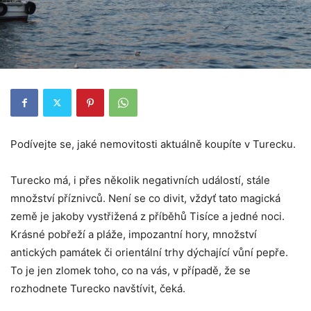
Nezbytné
Tyto
soubory
cookie
nejsou
volitelné.
Jsou
nezbytné
pro
Podívejte se, jaké nemovitosti aktuálně koupíte v Turecku.
fungování
webových
stránek.
Turecko má, i přes několik negativních událostí, stále
množství příznivců. Není se co divit, vždyť tato magická
Statistiky
země je jakoby vystřižená z příběhů Tisíce a jedné noci.
Abychom
Krásné pobřeží a pláže, impozantní hory, množství
mohli
zlepšovat
antických památek či orientální trhy dýchající vůní pepře.
funkčnost
To je jen zlomek toho, co na vás, v případě, že se
a
strukturu
rozhodnete Turecko navštívit, čeká.
webových
stránek na