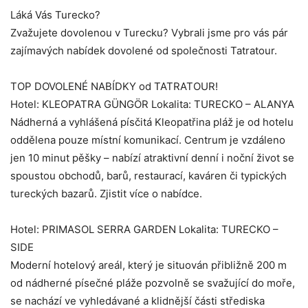
Láká Vás Turecko?
Zvažujete dovolenou v Turecku? Vybrali jsme pro vás pár
zajímavých nabídek dovolené od společnosti Tatratour.
TOP DOVOLENÉ NABÍDKY od TATRATOUR!
Hotel: KLEOPATRA GÜNGÖR Lokalita: TURECKO – ALANYA
Nádherná a vyhlášená písčitá Kleopatřina pláž je od hotelu
oddělena pouze místní komunikací. Centrum je vzdáleno
jen 10 minut pěšky – nabízí atraktivní denní i noční život se
spoustou obchodů, barů, restaurací, kaváren či typických
tureckých bazarů. Zjistit více o nabídce.
Hotel: PRIMASOL SERRA GARDEN Lokalita: TURECKO –
SIDE
Moderní hotelový areál, který je situován přibližně 200 m
od nádherné písečné pláže pozvolně se svažující do moře,
se nachází ve vyhledávané a klidnější části střediska