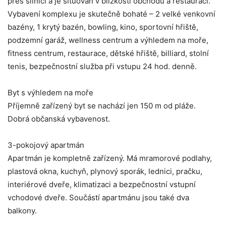
přes silnici a je situován v blízkosti obchodů a restaurací.
Vybavení komplexu je skutečně bohaté – 2 velké venkovní
bazény, 1 krytý bazén, bowling, kino, sportovní hřiště,
podzemní garáž, wellness centrum a výhledem na moře,
fitness centrum, restaurace, dětské hřiště, billiard, stolní
tenis, bezpečnostní služba při vstupu 24 hod. denně.
Byt s výhledem na moře
Příjemně zařízený byt se nachází jen 150 m od pláže.
Dobrá občanská vybavenost.
3-pokojový apartmán
Apartmán je kompletně zařízený. Má mramorové podlahy,
plastová okna, kuchyň, plynový sporák, lednici, pračku,
interiérové ​​dveře, klimatizaci a bezpečnostní vstupní
vchodové dveře. Součástí apartmánu jsou také dva
balkony.