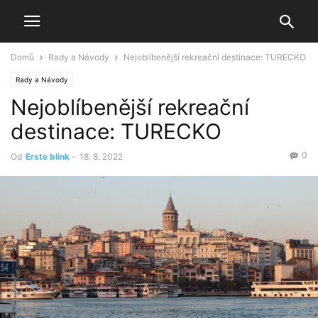
Domů
Rady a Návody
Nejoblíbenější rekreační destinace: TURECKO
Rady a Návody
Nejoblíbenější rekreační
destinace: TURECKO
0
Od
Erste blink
-
18. 8. 2022