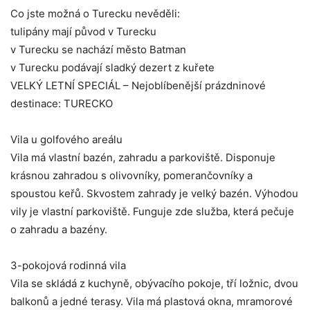
základě
Co jste možná o Turecku nevěděli:
toho, jak
tulipány mají původ v Turecku
se
webové
v Turecku se nachází město Batman
stránky
v Turecku podávají sladký dezert z kuřete
používají.
VELKÝ LETNÍ SPECIÁL – Nejoblíbenější prázdninové
destinace: TURECKO
Uživatelská
zkušenost
Aby naše
Vila u golfového areálu
webové
Vila má vlastní bazén, zahradu a parkoviště. Disponuje
stránky
fungovaly při
krásnou zahradou s olivovníky, pomerančovníky a
vaší
spoustou keřů. Skvostem zahrady je velký bazén. Výhodou
návštěvě co
nejlépe.
vily je vlastní parkoviště. Funguje zde služba, která pečuje
Pokud tyto
o zahradu a bazény.
cookies
odmítnete,
některé
3-pokojová rodinná vila
funkce z
webu zmizí.
Vila se skládá z kuchyně, obývacího pokoje, tří ložnic, dvou
balkonů a jedné terasy. Vila má plastová okna, mramorové