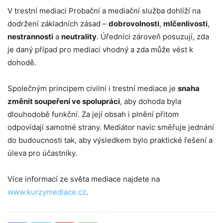
V trestní mediaci Probační a mediační služba dohlíží na
dodržení základních zásad –
dobrovolnosti
,
mlčenlivosti
,
nestrannosti
a
neutrality
. Úředníci zároveň posuzují, zda
je daný případ pro mediaci vhodný a zda může vést k
dohodě.
Společným principem civilní i trestní mediace je
snaha
změnit soupeření ve spolupráci
, aby dohoda byla
dlouhodobě funkční. Za její obsah i plnění přitom
odpovídají samotné strany. Mediátor navíc směřuje jednání
do budoucnosti tak, aby výsledkem bylo praktické řešení a
úleva pro účastníky.
Více informací ze světa mediace najdete na
www.kurzymediace.cz
.