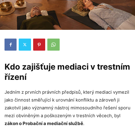
Nezbytné
Tyto
soubory
cookie
nejsou
volitelné.
Jsou
nezbytné
pro
fungování
Kdo zajišťuje mediaci v trestním
webových
stránek.
řízení
Jedním z prvních právních předpisů, který mediaci vymezil
Statistiky
Abychom
jako činnost směřující k urovnání konfliktu a zároveň ji
mohli
zakotvil jako významný nástroj mimosoudního řešení sporu
zlepšovat
funkčnost
mezi obviněným a poškozeným v trestních věcech, byl
a
zákon o Probační a mediační službě
.
strukturu
webových
stránek na