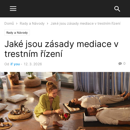
Domů
Rady a Návody
Jaké jsou zásady mediace v trestním řízení
Rady a Návody
Jaké jsou zásady mediace v
trestním řízení
0
Od
if you
-
12. 3. 2026