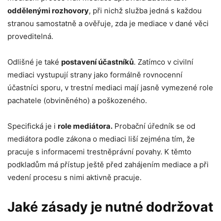
Marketing
oddělenými rozhovory
, při nichž služba jedná s každou
Sdílením svých
stranou samostatně a ověřuje, zda je mediace v dané věci
zájmů a chování
při návštěvě
proveditelná.
našich stránek
zvyšujete šanci na
zobrazení
Odlišné je také
postavení účastníků
. Zatímco v civilní
personalizovaného
mediaci vystupují strany jako formálně rovnocenní
obsahu a nabídek.
účastníci sporu, v trestní mediaci mají jasně vymezené role
pachatele (obviněného) a poškozeného.
Specifická je i
role mediátora.
Probační úředník se od
mediátora podle zákona o mediaci liší zejména tím, že
pracuje s informacemi trestněprávní povahy. K těmto
podkladům má přístup ještě před zahájením mediace a při
vedení procesu s nimi aktivně pracuje.
Jaké zásady je nutné dodržovat