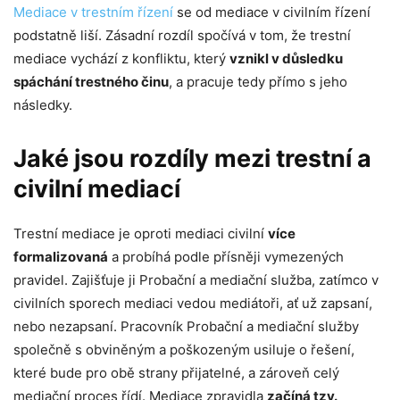
Mediace v trestním řízení
se od mediace v civilním řízení
základě
toho, jak
podstatně liší. Zásadní rozdíl spočívá v tom, že trestní
se
webové
mediace vychází z konfliktu, který
vznikl v důsledku
stránky
spáchání trestného činu
, a pracuje tedy přímo s jeho
používají.
následky.
Uživatelská
Jaké jsou rozdíly mezi trestní a
zkušenost
Aby naše
civilní mediací
webové
stránky
fungovaly při
Trestní mediace je oproti mediaci civilní
více
vaší
návštěvě co
formalizovaná
a probíhá podle přísněji vymezených
nejlépe.
pravidel. Zajišťuje ji Probační a mediační služba, zatímco v
Pokud tyto
cookies
civilních sporech mediaci vedou mediátoři, ať už zapsaní,
odmítnete,
nebo nezapsaní. Pracovník Probační a mediační služby
některé
funkce z
společně s obviněným a poškozeným usiluje o řešení,
webu zmizí.
které bude pro obě strany přijatelné, a zároveň celý
mediační proces řídí. Mediace zpravidla
začíná tzv.