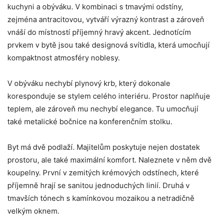
kuchyni a obýváku. V kombinaci s tmavými odstíny,
základě
toho, jak
zejména antracitovou, vytváří výrazný kontrast a zároveň
se
webové
vnáší do místností příjemný hravý akcent. Jednotícím
stránky
prvkem v bytě jsou také designová svítidla, která umocňují
používají.
kompaktnost atmosféry noblesy.
Uživatelská
V obýváku nechybí plynový krb, který dokonale
zkušenost
koresponduje se stylem celého interiéru. Prostor naplňuje
Aby naše
webové
teplem, ale zároveň mu nechybí elegance. Tu umocňují
stránky
také metalické bočnice na konferenčním stolku.
fungovaly při
vaší
návštěvě co
Byt má dvě podlaží. Majitelům poskytuje nejen dostatek
nejlépe.
Pokud tyto
prostoru, ale také maximální komfort. Naleznete v něm dvě
cookies
koupelny. První v zemitých krémových odstínech, které
odmítnete,
některé
příjemně hrají se sanitou jednoduchých linií. Druhá v
funkce z
webu zmizí.
tmavších tónech s kamínkovou mozaikou a netradičně
velkým oknem.