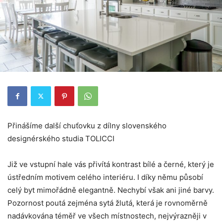
Nezbytné
Tyto
soubory
cookie
nejsou
volitelné.
Jsou
nezbytné
pro
fungování
webových
stránek.
Přinášíme další chuťovku z dílny slovenského
designérského studia TOLICCI
Statistiky
Abychom
Již ve vstupní hale vás přivítá kontrast bílé a černé, který je
mohli
ústředním motivem celého interiéru. I díky němu působí
zlepšovat
funkčnost
celý byt mimořádně elegantně. Nechybí však ani jiné barvy.
a
Pozornost poutá zejména sytá žlutá, která je rovnoměrně
strukturu
webových
nadávkována téměř ve všech místnostech, nejvýrazněji v
stránek na