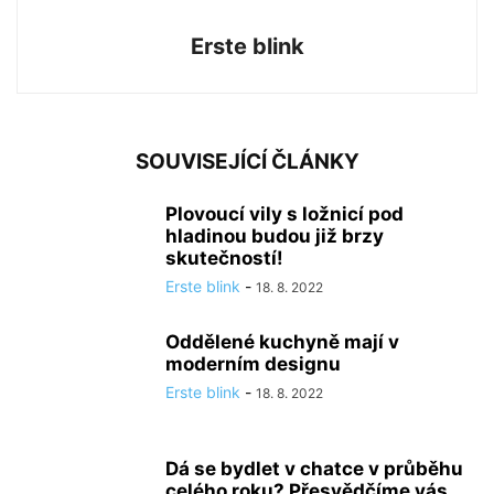
Erste blink
SOUVISEJÍCÍ ČLÁNKY
Plovoucí vily s ložnicí pod
hladinou budou již brzy
skutečností!
Erste blink
-
18. 8. 2022
Oddělené kuchyně mají v
moderním designu
Erste blink
-
18. 8. 2022
Dá se bydlet v chatce v průběhu
celého roku? Přesvědčíme vás...