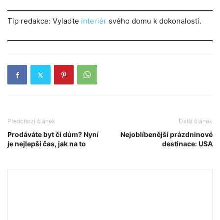
Marketing
Sdílením svých
Tip redakce: Vylaďte
interiér
svého domu k dokonalosti.
zájmů a chování
při návštěvě
našich stránek
zvyšujete šanci na
zobrazení
personalizovaného
obsahu a nabídek.
Předchozí článek
Další článek
Prodáváte byt či dům? Nyní
Nejoblíbenější prázdninové
je nejlepší čas, jak na to
destinace: USA