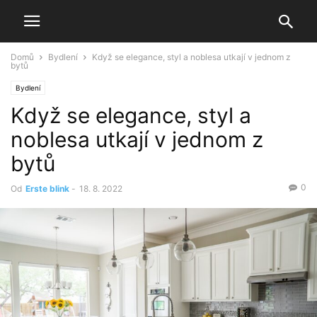
Domů
Bydlení
Když se elegance, styl a noblesa utkají v jednom z
bytů
Bydlení
Když se elegance, styl a
noblesa utkají v jednom z
bytů
0
Od
Erste blink
-
18. 8. 2022