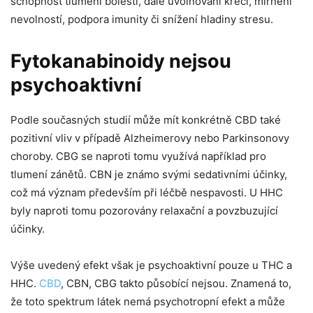
schopnost tlumení bolesti, dále uvolňování křečí, mírnění
Marketing
nevolností, podpora imunity či snížení hladiny stresu.
Sdílením svých
zájmů a chování
při návštěvě
Fytokanabinoidy nejsou
našich stránek
zvyšujete šanci na
psychoaktivní
zobrazení
personalizovaného
obsahu a nabídek.
Podle současných studií může mít konkrétně CBD také
pozitivní vliv v případě Alzheimerovy nebo Parkinsonovy
choroby. CBG se naproti tomu využívá například pro
tlumení zánětů. CBN je známo svými sedativními účinky,
což má význam především při léčbě nespavosti. U HHC
byly naproti tomu pozorovány relaxační a povzbuzující
účinky.
Výše uvedený efekt však je psychoaktivní pouze u THC a
HHC.
CBD
, CBN, CBG takto působící nejsou. Znamená to,
že toto spektrum látek nemá psychotropní efekt a může