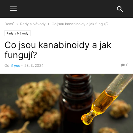
Domů
Rady a Návody
Co jsou kanabinoidy a jak fungují?
Rady a Návody
Co jsou kanabinoidy a jak
fungují?
0
Od
if you
-
23. 3. 2024