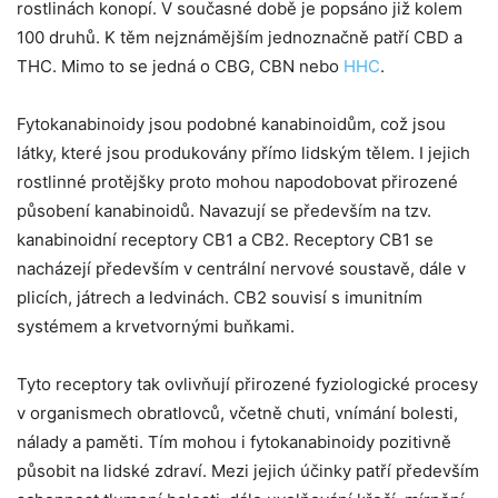
rostlinách konopí. V současné době je popsáno již kolem
základě
toho, jak
100 druhů. K těm nejznámějším jednoznačně patří CBD a
se
THC. Mimo to se jedná o CBG, CBN nebo
HHC
.
webové
stránky
používají.
Fytokanabinoidy jsou podobné kanabinoidům, což jsou
látky, které jsou produkovány přímo lidským tělem. I jejich
Uživatelská
rostlinné protějšky proto mohou napodobovat přirozené
zkušenost
působení kanabinoidů. Navazují se především na tzv.
Aby naše
kanabinoidní receptory CB1 a CB2. Receptory CB1 se
webové
stránky
nacházejí především v centrální nervové soustavě, dále v
fungovaly při
vaší
plicích, játrech a ledvinách. CB2 souvisí s imunitním
návštěvě co
systémem a krvetvornými buňkami.
nejlépe.
Pokud tyto
cookies
Tyto receptory tak ovlivňují přirozené fyziologické procesy
odmítnete,
některé
v organismech obratlovců, včetně chuti, vnímání bolesti,
funkce z
nálady a paměti. Tím mohou i fytokanabinoidy pozitivně
webu zmizí.
působit na lidské zdraví. Mezi jejich účinky patří především