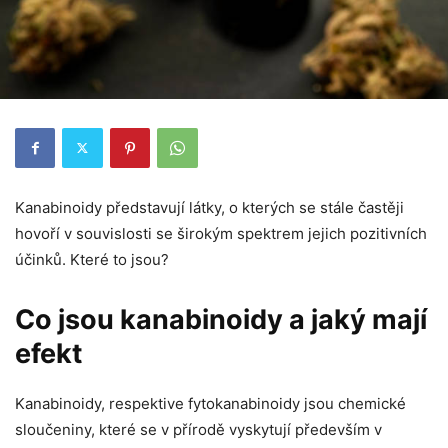
Nezbytné
Tyto
soubory
cookie
nejsou
volitelné.
Jsou
nezbytné
pro
Kanabinoidy představují látky, o kterých se stále častěji
fungování
webových
hovoří v souvislosti se širokým spektrem jejich pozitivních
stránek.
účinků. Které to jsou?
Statistiky
Co jsou kanabinoidy a jaký mají
Abychom
mohli
efekt
zlepšovat
funkčnost
a
Kanabinoidy, respektive fytokanabinoidy jsou chemické
strukturu
webových
sloučeniny, které se v přírodě vyskytují především v
stránek na