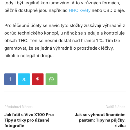
tedy i být legálně konzumováno. A to v různých formách,
běžně dostupné jsou například
HHC květy
nebo CBD oleje.
Pro léčebné účely se navíc tyto složky získávají výhradně z
odrůd technického konopí, u něhož se sleduje a kontroluje
obsah THC. Ten se nesmí dostat nad hranici 1 %. Tím lze
garantovat, že se jedná výhradně o prostředek léčivý,
nikoli o nelegální drogu.
Předchozí článek
Další článek
Jak fotit s Vivo X100 Pro:
Jak se vyhnout finančním
Tipy a triky pro úžasné
pastem: Tipy na půjčky,
fotografie
rizika